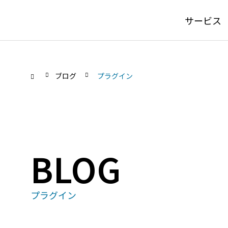
サービス
ブログ
プラグイン
PLUG
BLOG
SERVICE
機能特化型の
通知サポートプラグイン for
kint
サービス
kintoneの通知カードの配色を変
プラグイン
としを
えて自社好みにカスタマイズ
PDF編集プラグ
動した