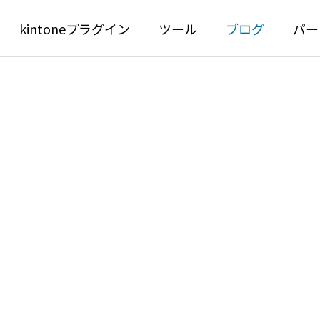
kintoneプラグイン
ツール
ブログ
パー
IN
FREE PLUGI
kintone有料プラグイン
無料で使えるkintoneプラグイ
one一覧画面の色付けで見落
kintone PDF編集
ン/JS/CSS
防ぐ！通知メッセージと連
像呼び出し機能を解説
イン for kintone
効果的な設定方法
クリック挿入が可能に
ポータル用PDFプレビューJS