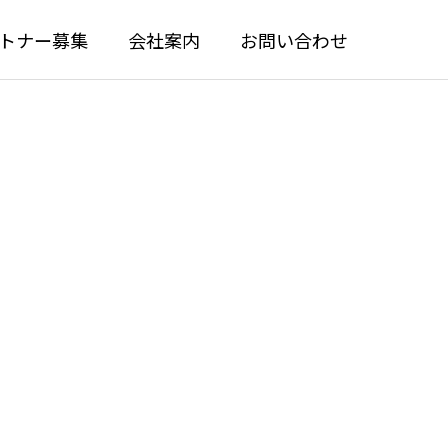
トナー募集
会社案内
お問い合わせ
N
CREATE
kintoneアプリへの機能追加
プラグインの画
PDF編集プラグインAPIでkintone
｜簡単ワン
のレコード登録せずに書き込むカ
スタマイズ例
kintoneアプリカスタマイズ