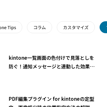
グイン for kintone
テーブル行縞々表示CSS
in（システム管理者向け）
one Tips
コラム
カスタマイズ
kintone一覧画面の色付けで見落としを
防ぐ！通知メッセージと連動した効果的
な設定方法
PDF編集プラグイン for kintoneの定型