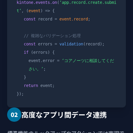
kintone.events.on
(
‘app.record.create.submi
t’
, (
event
) => {
const
record =
event.record
;
// 複雑なバリデーション処理
const
errors =
validation
(record);
if
(errors) {
event.error =
‘コアノーツに相談してくだ
さい。’
;
}
return
event;
});
高度なアプリ間データ連携
02