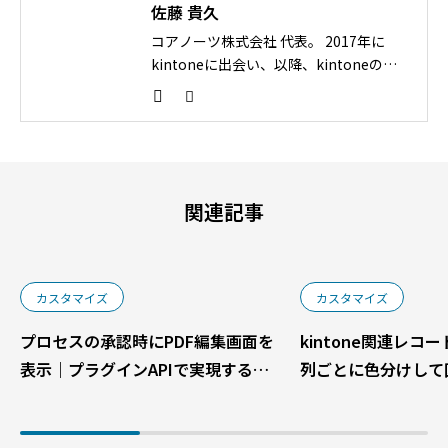
佐藤 貴久
コアノーツ株式会社 代表。 2017年に
kintoneに出会い、以降、kintoneの導
入支援・アプリ構築等のプロジェクトに
従事。現在は現場の課題に応えるための
プラグインを開発・販売をメインに展
開。構築支援パートナーの方々が持つ技
術力と弊社プラグインのAPIを掛け合わ
せることで、お客様の利益を最大化する
関連記事
ソリューション創出を目指す。 サイボウ
ズの認定資格である「アソシエイト」
「アプリデザインスペシャリスト」「カ
スタマイズスペシャリスト」を保有。
カスタマイズ
カスタマイズ
プロセスの承認時にPDF編集画面を
kintone関連レコ
表示｜プラグインAPIで実現するカ
列ごとに色分けして
スタマイズ例